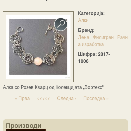
n
u
Категорија:
Алки
Бренд:
Лена
Филигран
Рачн
а изработка
Шифра:
2017-
1006
Алка со Розев Кварц од Колекцијата „Вортекс“
« Прва
<<<<<
Следна ›
Последна »
Производи