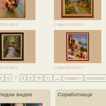
 2013-8015
Слика 2013-8014
 2013-8012
Слика 2013-8011
5
6
7
8
9
10
11
…
следна >
последна 
ледни видео
Соработници