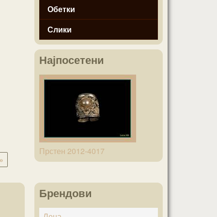
Обетки
Слики
Најпосетени
Прстен 2012-4017
»
Брендови
Лена