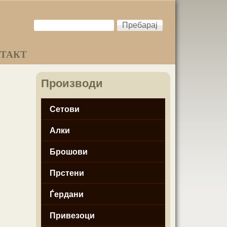
Пребарај
Форма
на
ТАКТ
пребарување
Производи
Сетови
Алки
Брошови
Прстени
Ѓердани
Привезоци